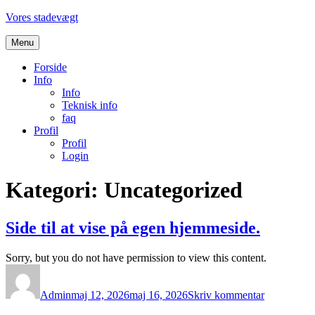
Videre
Vores stadevægt
til
indhold
Menu
Forside
Info
Info
Teknisk info
faq
Profil
Profil
Login
Kategori:
Uncategorized
Side til at vise på egen hjemmeside.
Sorry, but you do not have permission to view this content.
Forfatter
Udgivet
til
Side
Admin
maj 12, 2026
maj 16, 2026
Skriv kommentar
til
at