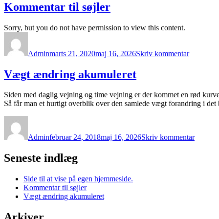
vise
Kommentar til søjler
på
egen
Sorry, but you do not have permission to view this content.
hjemmeside
Forfatter
Udgivet
til
Komment
Admin
marts 21, 2020
maj 16, 2026
Skriv kommentar
til
søjler
Vægt ændring akumuleret
Siden med daglig vejning og time vejning er der kommet en rød kurv
Så får man et hurtigt overblik over den samlede vægt forandring i det 
Forfatter
Udgivet
til
Vægt
Admin
februar 24, 2018
maj 16, 2026
Skriv kommentar
ændrin
akumule
Seneste indlæg
Side til at vise på egen hjemmeside.
Kommentar til søjler
Vægt ændring akumuleret
Arkiver