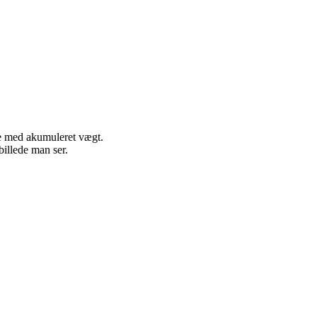
.
ar
e med akumuleret vægt.
billede man ser.
g
ret