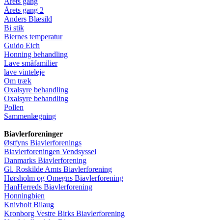
Årets gang
Årets gang 2
Anders Blæsild
Bi stik
Biernes temperatur
Guido Eich
Honning behandling
Lave småfamilier
lave vinteleje
Om træk
Oxalsyre behandling
Oxalsyre behandling
Pollen
Sammenlægning
Biavlerforeninger
Østfyns Biavlerforenings
Biavlerforeningen Vendsyssel
Danmarks Biavlerforening
Gl. Roskilde Amts Biavlerforening
Hørsholm og Omegns Biavlerforening
HanHerreds Biavlerforening
Honningbien
Knivholt Bilaug
Kronborg Vestre Birks Biavlerforening