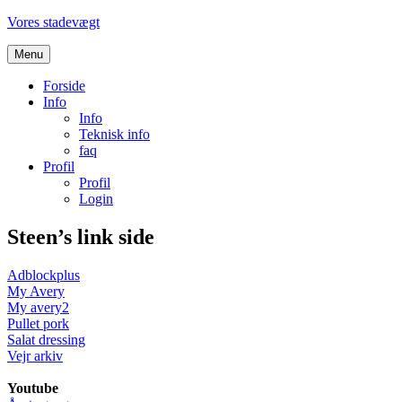
Videre
Vores stadevægt
til
indhold
Menu
Forside
Info
Info
Teknisk info
faq
Profil
Profil
Login
Steen’s link side
Adblockplus
My Avery
My avery2
Pullet pork
Salat dressing
Vejr arkiv
Youtube